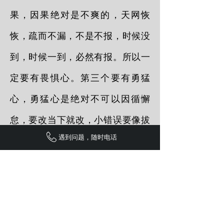
果，因果绝对是不爽的，天网恢
恢，疏而不漏，不是不报，时候没
到，时候一到，必然有报。所以一
定要有畏惧心。第三个要有勇猛
心，勇猛心是绝对不可以因循懈
怠，要改当下就改，小错误要像拔
遇到问题，随时电话
刺一样地改，因为你如芒在背，你
不拔很难受，睡觉都睡不了。对于
大的过失更是要断臂求生，就像蛇
咬你的指头一样，哪怕把手砍掉，