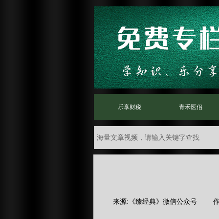
乐享财税
青禾医侣
来源:
《臻经典》微信公众号
|
作