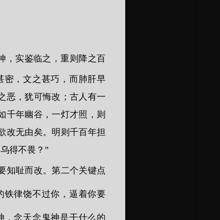
神，实鉴临之，重则降之百
甚密，文之甚巧，而肺肝早
之恶，犹可悔改；古人有一
如千年幽谷，一灯才照，则
欲改无由矣。明则千百年担
乌得不畏？”
要知耻而改。第二个关键点
的铁律饶不过你，逼着你要
神，念天念鬼神是干什么的