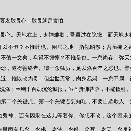
要发敬畏心，敬畏就是害怕。
发畏心。天地在上，鬼神难欺，吾虽过在隐微，而天地鬼
可以不惧？不惟此也。闲居之地，指视昭然；吾虽掩之
，不值一文矣，乌得不懔懔？不惟是也。一息尚存，弥天
善念，遂得善终者。谓一念猛厉，足以涤百年之恶也。譬
久近，惟以改为贵。但尘世无常，肉身易殒，一息不属，
洗涤；幽则千百劫沉沦狱报，虽圣贤佛菩萨，不能援引。
的第二个关键点。第一个关键点要知耻，不要自欺欺人，
地鬼神，还有因果在这儿等着你。你想不改，这个因果
法里面有几念，念佛、念法、念僧、念死、念天、念鬼