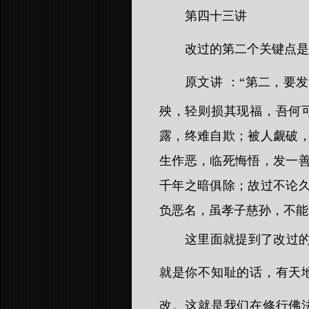
第四十三讲
改过的第二个关键点是
原文讲
：“第二，要
殃，轻则损其现福，吾何
露，终难自欺；被人觑破
生作恶，临死悔悟，发一
千年之暗俱除；故过不论
负恶名，虽孝子慈孙，不能
这里面就提到了改过
就是你不知耻的话，有天
改。这就是我们在修行佛