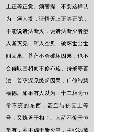
上正等正觉。须菩提，不要这样认
为。须菩提，证悟无上正等正觉，
不能说诸法断灭，说诸法断灭者堕
入断灭见，堕入空见，破坏世出世
间因果。菩萨不会破坏因果，也不
会偏取空相而不修布施、持戒等善
法。菩萨深见缘起因果，广修智慧
福德。如果有人以为三十二相为恒
常不变的东西，甚至与佛画上等
号，又执著于相了。菩萨不偏于恒
常有，亦不偏于断灭空，主张远离