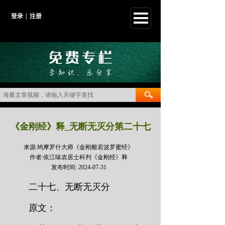
登录
|
注册
《金刚经》释_无断无灭分第二十七
来源:
鸠摩罗什大师《金刚般若波罗蜜经》
作者:
依江味农居士科判《金刚经》释
发布时间:
2024-07-31
二十七、无断无灭分
原文：